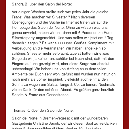
Sandra B. über den Salon del Norte:
Vor einigen Wochen stellte sich wie jedes Jahr die gleiche
Frage: Was machen wir Silvester ? Nach diversen
Überlegungen und der Suche im Internet trafen wir auf die
Homepage des Salon del Norte
.
Ohne zu wissen was uns
genau erwartet, haben wir uns dann mit 6 Personen zu Eurer
Silvesterparty angemeldet. Und was sollen wir jetzt am " Tag
danach " sagen ? Es war suuuuuper. Großes Kompliment mit
Verbeugung an die Veranstalter. Wir haben lange kein so
schönes Silvester mehr verbracht. Zuerst hatten wir etwas
Sorge,da wir ja keine Tanzschüler bei Euch sind, daß mit den
Fingern auf uns gezeigt wird, aber diese Sorge war absolut
unberechtigt! Wir haben uns von Anfang an in dem tollen
Ambiente bei Euch sehr wohl gefühlt und wurden nun natürlich
noch mehr als vorher inspiriert, vielleicht auch einmal den
Schritt zu wagen um Salsa, Tango & Co. zu lernen. Nochmals
vielen Dank für den schönen Abend. Es grüßen ganz herzlich
Sandra & Franz aus Ganderkesee.
Thomas K. über den Salon del Norte:
Salon del Norte in Bremen-Vegesack mit der wunderbaren
Gastgeberin Christine Jacob, der wir diesen Saal zu verdanken
haben & dem sensiblen dj Gerd Becker, für den keine