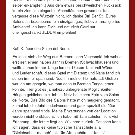
selber erkämpfen..) Aus dem etwas beschwerlichen Rucksack
ist ein ziemlich elegantes Abendtäschen geworden. Ich
vergesse diese Wurzeln nicht, ich danke Dir! Der Stil Eures
Salons ist bezaubernd- ein einzigartiges, liebevoll arrangiertes
Ambiente! Ich kann Dich und natürlich Gerd nur
uneingeschränkt JEDEM empfehlen!
Kati K. über den Salon del Norte:
Es lohnt sich der Weg aus Bremen nach Vegesack! Ich wohne
erst seit einem halben Jahr in Bremen (Schwachhausen) und
wollte schon immer Tango lernen. Diesen Tanz voll Würde
und Leidenschaft, dieses Spiel mit Distanz und Nähe fand ich
schon immer spannend. Noch in meiner Heimatstadt Gießen
war ich am googeln, wo man denn in Bremen Tango lernen
könnte. Hier gibt es ja nahezu unbegrenzte Möglichkeiten.
Hängen geblieben bin ich im Netz bei einem Foto vom Salon
del Norte. Das Bild des Salons hatte mich neugierig gemacht,
zumal ich die Jahrhundertwende und ganz speziell die 20er
Jahre spannend finde. Meine Erwartungen von der Location
wurden nicht enttäuscht. Ich habe mit Tanzschulen nicht viel
Erfahrung - die letzte liegt ca. 20 Jahre zurück. Dennoch kann
ich sagen, dass es keine typische Tanzschule a la
"Gleichschritt marsch" ist. Die Atmosphäre ist familiär,