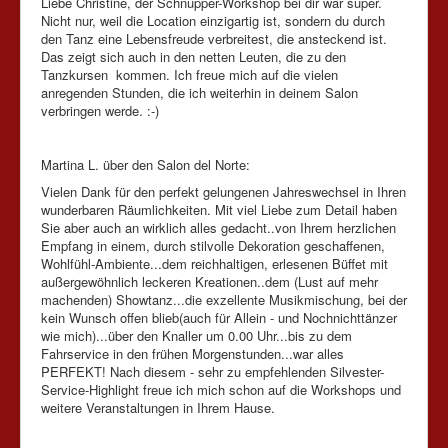
Liebe Christine, der Schnupper-Workshop bei dir war super.
Nicht nur, weil die Location einzigartig ist, sondern du durch
den Tanz eine Lebensfreude verbreitest, die ansteckend ist.
Das zeigt sich auch in den netten Leuten, die zu den
Tanzkursen kommen. Ich freue mich auf die vielen
anregenden Stunden, die ich weiterhin in deinem Salon
verbringen werde. :-)
Martina L. über den Salon del Norte:
Vielen Dank für den perfekt gelungenen Jahreswechsel in Ihren
wunderbaren Räumlichkeiten. Mit viel Liebe zum Detail haben
Sie aber auch an wirklich alles gedacht..von Ihrem herzlichen
Empfang in einem, durch stilvolle Dekoration geschaffenen,
Wohlfühl-Ambiente...dem reichhaltigen, erlesenen Büffet mit
außergewöhnlich leckeren Kreationen..dem (Lust auf mehr
machenden) Showtanz...die exzellente Musikmischung, bei der
kein Wunsch offen blieb(auch für Allein - und Nochnichttänzer
wie mich)...über den Knaller um 0.00 Uhr...bis zu dem
Fahrservice in den frühen Morgenstunden...war alles
PERFEKT! Nach diesem - sehr zu empfehlenden Silvester-
Service-Highlight freue ich mich schon auf die Workshops und
weitere Veranstaltungen in Ihrem Hause.