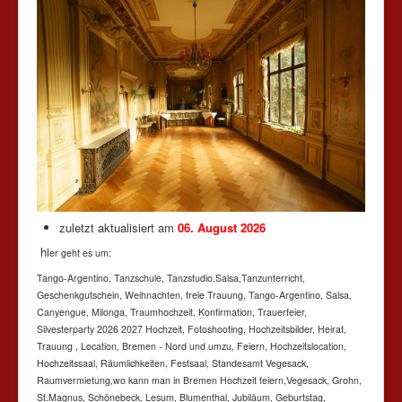
zuletzt aktualisiert am
06. August
2026
hi
er geht es um:
Tango-Argentino, Tanzschule, Tanzstudio,Salsa,Tanzunterricht,
Geschenkgutschein, Weihnachten, freie Trauung, Tango-Argentino, Salsa,
Canyengue, Milonga, Traumhochzeit, Konfirmation, Trauerfeier,
Silvesterparty 2026 2027 Hochzeit, Fotoshooting, Hochzeitsbilder, Heirat,
Trauung , Location, Bremen - Nord und umzu, Feiern, Hochzeitslocation,
Hochzeitssaal, Räumlichkeiten, Festsaal, Standesamt Vegesack,
Raumvermietung,wo kann man in Bremen Hochzeit feiern,Vegesack, Grohn,
St.Magnus, Schönebeck, Lesum, Blumenthal, Jubiläum, Geburtstag,