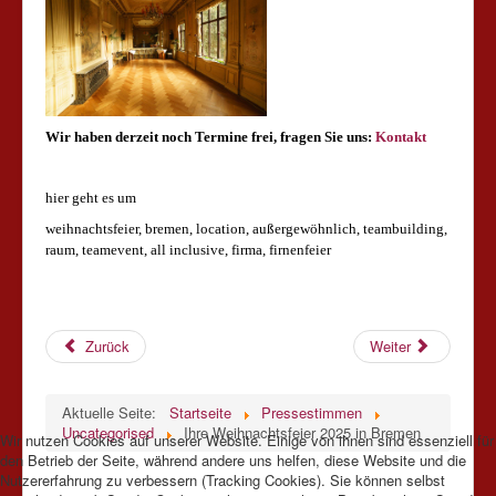
Wir haben derzeit noch Termine frei, fragen Sie uns:
Kontakt
hier geht es um
weihnachtsfeier, bremen, location, außergewöhnlich, teambuildin
g,
raum, teamevent, all inclusive, firma, firnenfeier
Zurück
Weiter
Aktuelle Seite:
Startseite
Pressestimmen
Uncategorised
Ihre Weihnachtsfeier 2025 in Bremen
Wir nutzen Cookies auf unserer Website. Einige von ihnen sind essenziell für
den Betrieb der Seite, während andere uns helfen, diese Website und die
Nutzererfahrung zu verbessern (Tracking Cookies). Sie können selbst